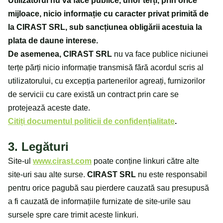
Utilizatorul nu va face publice, unor terți, prin orice
mijloace, nicio informație cu caracter privat primită de
la CIRAST SRL, sub sancțiunea obligării acestuia la
plata de daune interese.
De asemenea, CIRAST SRL
nu va face publice niciunei
terțe părți nicio informație transmisă fără acordul scris al
utilizatorului, cu excepția partenerilor agreați, furnizorilor
de servicii cu care există un contract prin care se
protejează aceste date.
Citiți documentul politicii de confidențialitate
.
3. Legături
Site-ul
www.cirast.com
poate conține linkuri către alte
site-uri sau alte surse.
CIRAST SRL
nu este responsabil
pentru orice pagubă sau pierdere cauzată sau presupusă
a fi cauzată de informațiile furnizate de site-urile sau
sursele spre care trimit aceste linkuri.