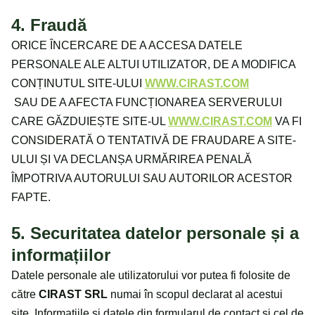
4. Fraudă
ORICE ÎNCERCARE DE A ACCESA DATELE
PERSONALE ALE ALTUI UTILIZATOR, DE A MODIFICA
CONȚINUTUL SITE-ULUI
WWW.CIRAST.COM
SAU DE A AFECTA FUNCȚIONAREA SERVERULUI
CARE GĂZDUIEȘTE SITE-UL
WWW.CIRAST.COM
VA FI
CONSIDERATĂ O TENTATIVĂ DE FRAUDARE A SITE-
ULUI ȘI VA DECLANȘA URMĂRIREA PENALĂ
ÎMPOTRIVA AUTORULUI SAU AUTORILOR ACESTOR
FAPTE.
5. Securitatea datelor personale și a
informațiilor
Datele personale ale utilizatorului vor putea fi folosite de
către
CIRAST SRL
numai în scopul declarat al acestui
site. Informațiile și datele din formularul de contact și cel de