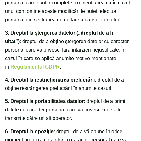
personal care sunt incomplete, cu mențiunea că în cazul
unui cont online aceste modificări le puteți efectua
personal din secțiunea de editare a datelor contului.
3. Dreptul la ștergerea datelor („dreptul de a fi
uitat”):
dreptul de a obține ștergerea datelor cu caracter
personal care vă privesc, fără întârzieri nejustificate, în
cazul în care se aplică anumite motive menționate
în
Regulamentul GDPR
.
4. Dreptul la restricționarea prelucrării:
dreptul de a
obține restrângerea prelucrării în anumite cazuri.
5. Dreptul la portabilitatea datelor:
dreptul de a primi
datele cu caracter personal care vă privesc și de a le
transmite către un alt operator.
6. Dreptul la opoziție:
dreptul de a vă opune în orice
moment prelucrării datelor cu caracter personal care vă