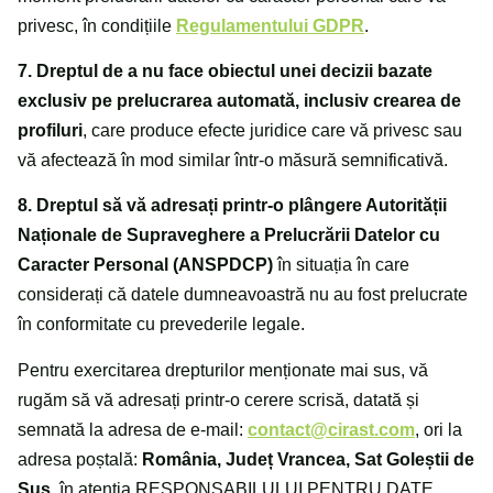
privesc, în condițiile
Regulamentului GDPR
.
7. Dreptul de a nu face obiectul unei decizii bazate
exclusiv pe prelucrarea automată, inclusiv crearea de
profiluri
, care produce efecte juridice care vă privesc sau
vă afectează în mod similar într-o măsură semnificativă.
8. Dreptul să vă adresați printr-o plângere Autorității
Naționale de Supraveghere a Prelucrării Datelor cu
Caracter Personal (ANSPDCP)
în situația în care
considerați că datele dumneavoastră nu au fost prelucrate
în conformitate cu prevederile legale.
Pentru exercitarea drepturilor menționate mai sus, vă
rugăm să vă adresați printr-o cerere scrisă, datată și
semnată la adresa de e-mail:
contact@cirast.com
, ori la
adresa poștală:
România, Județ Vrancea, Sat Goleștii de
Sus
, în atenția RESPONSABILULUI PENTRU DATE