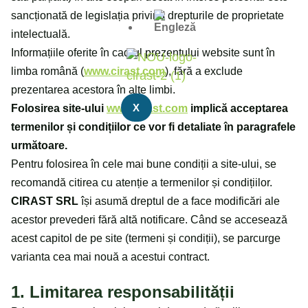
sancționată de legislația privind drepturile de proprietate
intelectuală.
Informațiile oferite în cadrul prezentului website sunt în
limba română (
www.cirast.com
), fără a exclude
prezentarea acestora în alte limbi.
X
Folosirea site-ului
www.cirast.com
implică acceptarea
termenilor și condițiilor ce vor fi detaliate în paragrafele
următoare.
Pentru folosirea în cele mai bune condiții a site-ului, se
recomandă citirea cu atenție a termenilor și condițiilor.
CIRAST SRL
își asumă dreptul de a face modificări ale
acestor prevederi fără altă notificare. Când se accesează
acest capitol de pe site (termeni și condiții), se parcurge
varianta cea mai nouă a acestui contract.
1. Limitarea responsabilității