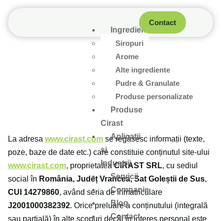
Contact
Ingrediente
Siropuri
Arome
Alte ingrediente
Pudre & Granulate
Produse personalizate
Produse
Cirast
Aplicații
La adresa
www.cirast.com
se regăsesc informații (texte,
și
poze, baze de date etc.) care constituie conținutul site-ului
Industrii
www.cirast.com
, proprietatea
CIRAST SRL
, cu sediul
Servicii
social în
România, Județ Vrancea, Sat Goleștii de Sus
,
Companie
CUI 14279860
, având seria de înmatriculare
Blog
J2001000382392
. Orice preluare a conținutului (integrală
Contact
sau parțială) în alte scopuri decât în interes personal este