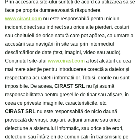
Prin accesarea site-ului sunteți de acord că utilizarea sa se
face pe propria dumneavoastră răspundere.
www.cirast.com
nu este responsabilă pentru niciun
incident direct sau indirect sau orice alte pierderi, costuri
sau cheltuieli de orice natură care pot apărea, ca urmare a
accesării sau navigării în site sau prin intermediul
descărcărilor de date (text, imagini, video sau audio).
Conținutul site-ului
www.cirast.com
a fost alcătuit cu cea
mai mare atenție pentru introducerea corectă a datelor și
respectarea acurateții informațiilor. Totuși, erorile nu sunt
imposibile. De aceea,
CIRAST SRL
nu își asumă
responsabilitatea pentru greșelile de tipar sau afișare, în
ceea ce privește imaginile, caracteristicile, etc.
CIRAST SRL
nu este responsabilă de nicio daună
provocată de viruși, bug-uri, acțiuni umane sau orice
defectiune a sistemului informatic, sau orice alte erori,
defectiuni sau întârzieri de comunicații în transmisiile pe