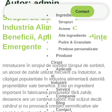
Autor:
admin
Contact
Ingrediente
Siropul de Sorbitol în
Siropuri
Industria Alimentară:
Arome
Beneficii, Aplicații și Tendințe
Alte ingrediente
Pudre & Granulate
Emergente
Produse personalizate
Produse
Cirast
Introducere în siropul de sorbitol Siropul de sorbitol,
Aplicații
un alcool de zahăr utilizat frecvent ca îndulcitor, a
și
câștigat popularitate în industria alimentară datorită
Industrii
proprietăților sale benefice. Este un ingredient
Servicii
important în fabricarea produselor fără zahăr,
Companie
deoarece are un conținut caloric mai scăzut decât
Blog
zahărul și nu provoacă creșteri semnificative ale
Contact